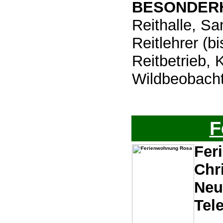
BESONDERH
Reithalle, Sa
Reitlehrer (b
Reitbetrieb, 
Wildbeobacht
F
Fer
Chr
Neu
Tel