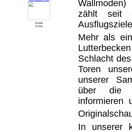
Wallmoden) 
zählt seit
Ausflugsziel
Goslar
16 km
Mehr als ein
Lutterbeck
Schlacht des 
Toren unser
unserer Sam
über die 
informieren
Originalscha
In unserer 