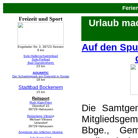
Ferie
Freizeit und Sport
Urlaub ma
Auf den Spu
Engelader Str. 3, 38723 Seesen
8 km
Sole-Hallenschwimmbad
Sole-Freibad
Bad Gandersheim
23 km
AQUANTIC
Der Schwimmpark am Ostereld in Goslar
18 km
Stadtbad Bockenem
15 km
Reitsport
Ruth Klatt-Prien
Die Samtgem
Oberdorf 10
38729 Hahausen
Mitgliedsg
Reitanlage Vibran
s
Michael Vibrans
Unterdorf
38729 Hahausen
Bbge., Ge
Angebote der örtlichen Vereine
Judo-Karate-Club