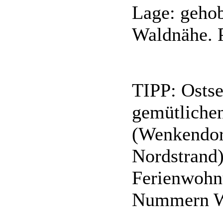
Lage: geho
Waldnähe. 
TIPP: Ostse
gemütliche
(Wenkendor
Nordstrand
Ferienwohn
Nummern W