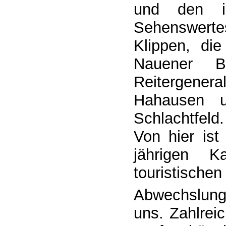
und den id
Sehenswertes
Klippen, di
Nauener 
Reitergener
Hahausen 
Schlachtfeld.
Von hier ist
jährigen 
touristischen
Abwechslungs
uns. Zahlrei